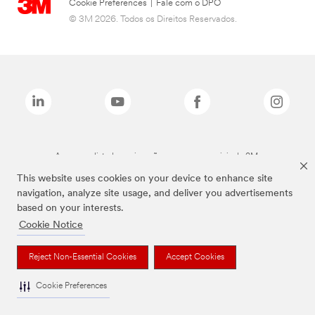
Cookie Preferences
|
Fale com o DPO
© 3M 2026. Todos os Direitos Reservados.
As marcas listadas a cima são marcas comerciais da 3M.
This website uses cookies on your device to enhance site
navigation, analyze site usage, and deliver you advertisements
based on your interests.
Cookie Notice
Reject Non-Essential Cookies
Accept Cookies
Cookie Preferences