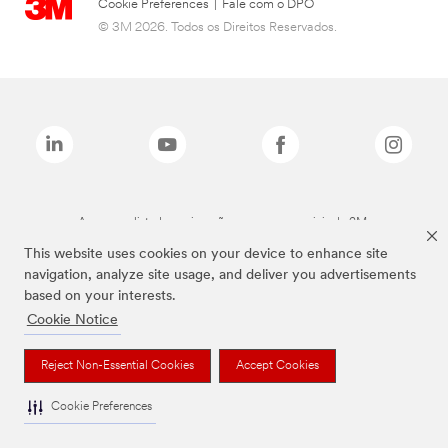
Cookie Preferences
|
Fale com o DPO
© 3M 2026. Todos os Direitos Reservados.
As marcas listadas a cima são marcas comerciais da 3M.
This website uses cookies on your device to enhance site
navigation, analyze site usage, and deliver you advertisements
based on your interests.
Cookie Notice
Reject Non-Essential Cookies
Accept Cookies
Cookie Preferences