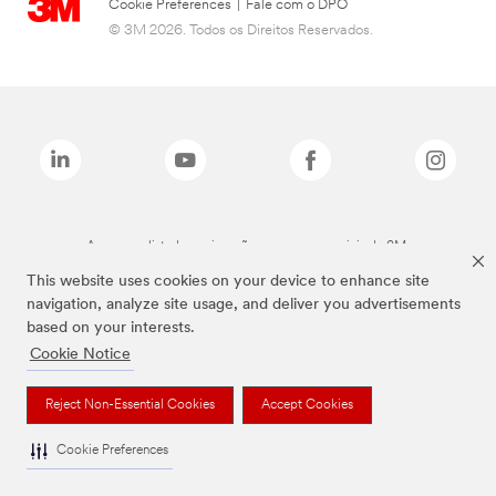
Cookie Preferences
|
Fale com o DPO
© 3M 2026. Todos os Direitos Reservados.
As marcas listadas a cima são marcas comerciais da 3M.
This website uses cookies on your device to enhance site
navigation, analyze site usage, and deliver you advertisements
based on your interests.
Cookie Notice
Reject Non-Essential Cookies
Accept Cookies
Cookie Preferences