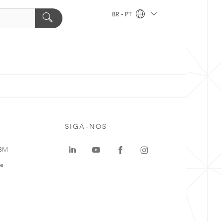
BR - PT
SIGA-NOS
 3M
te