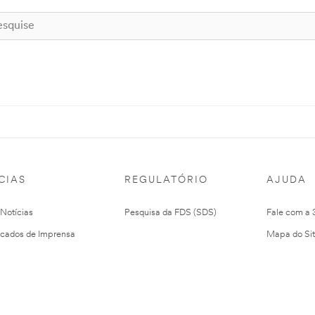
CIAS
REGULATÓRIO
AJUDA
 Notícias
Pesquisa da FDS (SDS)
Fale com a
cados de Imprensa
Mapa do Si