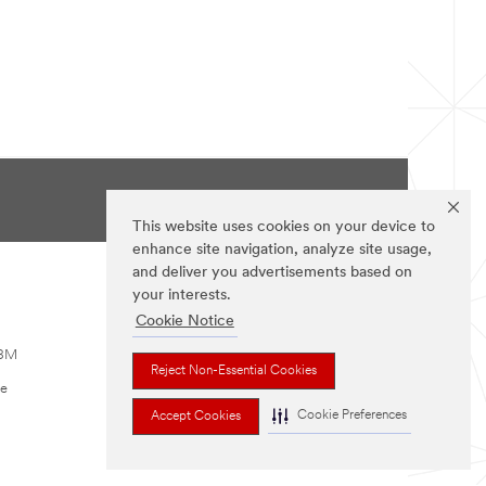
Highway
Visibility,Durable
uma
Pavement
Condução
Markings,Traffic
Mais
Safety,Wet
Segura
reflective
pavement
markings
Ajuda Técnica
This website uses cookies on your device to
enhance site navigation, analyze site usage,
and deliver you advertisements based on
your interests.
SIGA-NOS
Cookie Notice
 3M
Reject Non-Essential Cookies
te
Cookie Preferences
Accept Cookies