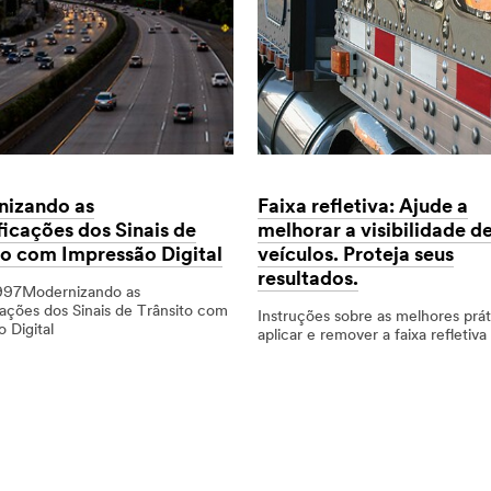
e
a
Visão
Computacional
Type
ão
s
Faixa refletiva: Ajude a
izando as
ity
melhorar a visibilidade d
ficações dos Sinais de
veículos. Proteja seus
to com Impressão Digital
resultados.
997Modernizando as
o
cações dos Sinais de Trânsito com
Instruções sobre as melhores prát
 Digital
aplicar e remover a faixa refletiva
ando
Dec
Visibilidade
Faixa
1,
de
refletiva:
mpressão
ções
9993
Veículos
Ajude
a
melhorar
a
visibilidade
de