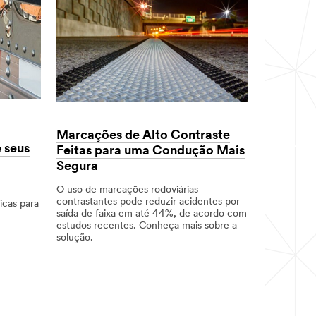
print
a
solutions
Película
Refletiva
3M™
Grau
Diamante™
GD³
Série
4000
Marcações de Alto Contraste
e seus
Feitas para uma Condução Mais
Segura
O uso de marcações rodoviárias
contrastantes pode reduzir acidentes por
icas para
saída de faixa em até 44%, de acordo com
estudos recentes. Conheça mais sobre a
solução.
Dec
Challenges:
Crash
Marcações
1,
Safety,Product
Reduction,Pavement
de
9992
Type:
Markings,Driver
Alto
Pavement
Safety,Road
Contraste
Markings,Road
Safety
Feitas
Type:
Solutions,Road
para