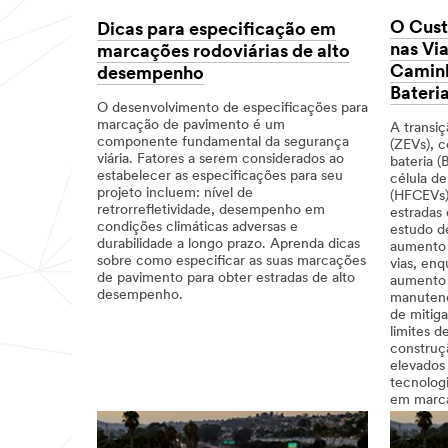
O Cust
Dicas para especificação em
nas Vi
marcações rodoviárias de alto
Caminh
desempenho
Bateri
O desenvolvimento de especificações para
marcação de pavimento é um
A transiç
componente fundamental da segurança
(ZEVs), c
viária. Fatores a serem considerados ao
bateria (
estabelecer as especificações para seu
célula d
projeto incluem: nível de
(HFCEVs)
retrorrefletividade, desempenho em
estradas
condições climáticas adversas e
estudo d
durabilidade a longo prazo. Aprenda dicas
aumento 
sobre como especificar as suas marcações
vias, en
de pavimento para obter estradas de alto
aumento 
desempenho.
manutenç
de mitig
Dec
Marcações
Dicas
limites d
1,
Rodoviárias
para
construç
9999
especificação
elevados
em
tecnologi
marcações
rodoviárias
em marca
de
também é
alto
desgaste 
desempenho