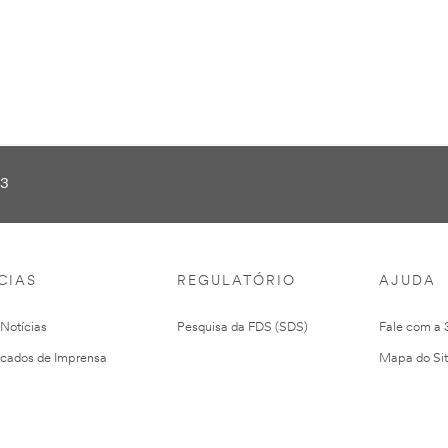
seus
veículos.
Proteja
seus
resultados.
33
CIAS
REGULATÓRIO
AJUDA
 Notícias
Pesquisa da FDS (SDS)
Fale com a
cados de Imprensa
Mapa do Si