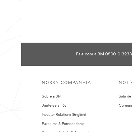
marcações
Digital
rodoviárias
à
noite
quando
chove?
Fale com a 3M 0800-01323
NOSSA COMPANHIA
NOTÍ
Sobre a 3M
Sala de
Junte-se a nós
Comuni
Investor Relations (English)
Parceiros & Fornecedores