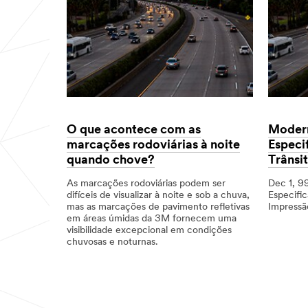
Dec
Product
O
1,
Type:
Custo
9998
Pavement
Oculto
Markings,
da
of
Manutenç
Road:
nas
Highway,
Vias:
Rural,
O
Urban,Pain
Impacto
Points:
de
Safety,
Caminhõe
Durability,
e
O que acontece com as
Modern
Sustainabil
Ônibus
Movidos
marcações rodoviárias à noite
Especi
a
quando chove?
Trânsi
Bateria
e
As marcações rodoviárias podem ser
Dec 1, 9
Hidrogêni
difíceis de visualizar à noite e sob a chuva,
Especifi
mas as marcações de pavimento refletivas
Impressão
em áreas úmidas da 3M fornecem uma
Dec
Sinais
Moderniz
visibilidade excepcional em condições
1,
de
as
chuvosas e noturnas.
9994
Trânsito,I
Especifica
Digital
dos
Dec
Marcações
O
Sinais
1,
Rodoviárias
que
de
9995
acontece
Trânsito
com
com
as
Impressão