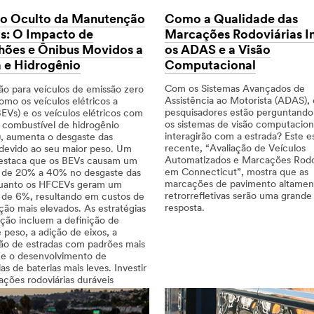
Como a Qualidade das
o Oculto da Manutenção
Marcações Rodoviárias 
as: O Impacto de
os ADAS e a Visão
ões e Ônibus Movidos a
Computacional
a e Hidrogênio
Com os Sistemas Avançados de
ão para veículos de emissão zero
Assistência ao Motorista (ADAS), 
omo os veículos elétricos a
pesquisadores estão perguntand
BEVs) e os veículos elétricos com
os sistemas de visão computacion
e combustível de hidrogênio
interagirão com a estrada? Este e
, aumenta o desgaste das
recente, “Avaliação de Veículos
 devido ao seu maior peso. Um
Automatizados e Marcações Rodo
estaca que os BEVs causam um
em Connecticut”, mostra que as
de 20% a 40% no desgaste das
marcações de pavimento altamen
quanto os HFCEVs geram um
retrorrefletivas serão uma grande
de 6%, resultando em custos de
resposta.
ão mais elevados. As estratégias
ação incluem a definição de
Dec
Como
e peso, a adição de eixos, a
1,
a
ão de estradas com padrões mais
9997
Qualidade
 e o desenvolvimento de
das
as de baterias mais leves. Investir
Marcações
ções rodoviárias duráveis
Rodoviárias
Impacta
 essencial para lidar com o
os
intensificado.
ADAS