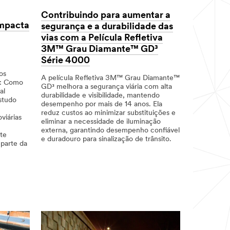
Contribuindo para aumentar a
Impacta
segurança e a durabilidade das
vias com a Película Refletiva
3M™ Grau Diamante™ GD³
Série 4000
os
A película Refletiva 3M™ Grau Diamante™
o: Como
GD³ melhora a segurança viária com alta
al
durabilidade e visibilidade, mantendo
studo
desempenho por mais de 14 anos. Ela
reduz custos ao minimizar substituições e
viárias
eliminar a necessidade de iluminação
externa, garantindo desempenho confiável
te
e duradouro para sinalização de trânsito.
 parte da
Dec
Challenges:
3M
Contribuindo
1,
Durability,Product
Diamond
para
9996
Type:
Grade
aumentar
Sheeting/Signage,Road
DG3,3M
a
Type:
Diamond
segurança
Rural,Road
Grade
e
Type:
DG3
a
Urban
reflective
durabilidade
Sheeting,3M
das
MCS
vias
Warranty,digital
com