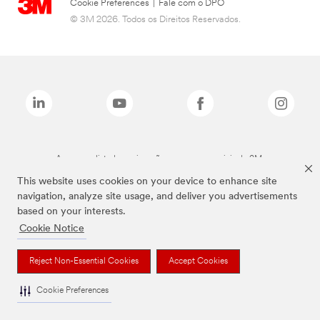
Cookie Preferences
|
Fale com o DPO
© 3M 2026. Todos os Direitos Reservados.
As marcas listadas a cima são marcas comerciais da 3M.
This website uses cookies on your device to enhance site
navigation, analyze site usage, and deliver you advertisements
based on your interests.
Cookie Notice
Reject Non-Essential Cookies
Accept Cookies
Cookie Preferences