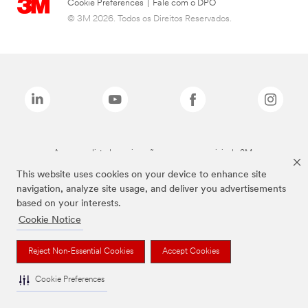
Cookie Preferences
|
Fale com o DPO
© 3M 2026. Todos os Direitos Reservados.
As marcas listadas a cima são marcas comerciais da 3M.
This website uses cookies on your device to enhance site
navigation, analyze site usage, and deliver you advertisements
based on your interests.
Cookie Notice
Reject Non-Essential Cookies
Accept Cookies
Cookie Preferences