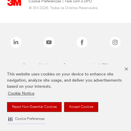
Cookie Preferences
|
Fale com o DPO
© 3M 2026. Todos os Direitos Reservados.
As marcas listadas a cima são marcas comerciais da 3M.
This website uses cookies on your device to enhance site
navigation, analyze site usage, and deliver you advertisements
based on your interests.
Cookie Notice
Reject Non-Essential Cookies
Accept Cookies
Cookie Preferences