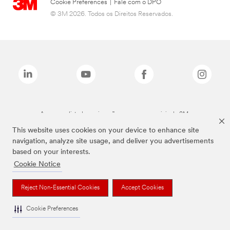
Cookie Preferences
|
Fale com o DPO
© 3M 2026. Todos os Direitos Reservados.
As marcas listadas a cima são marcas comerciais da 3M.
This website uses cookies on your device to enhance site
navigation, analyze site usage, and deliver you advertisements
based on your interests.
Cookie Notice
Reject Non-Essential Cookies
Accept Cookies
Cookie Preferences