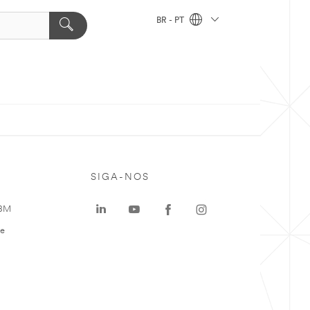
BR - PT
SIGA-NOS
 3M
te