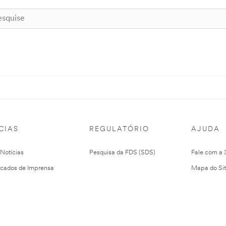
CIAS
REGULATÓRIO
AJUDA
 Notícias
Pesquisa da FDS (SDS)
Fale com a
cados de Imprensa
Mapa do Si