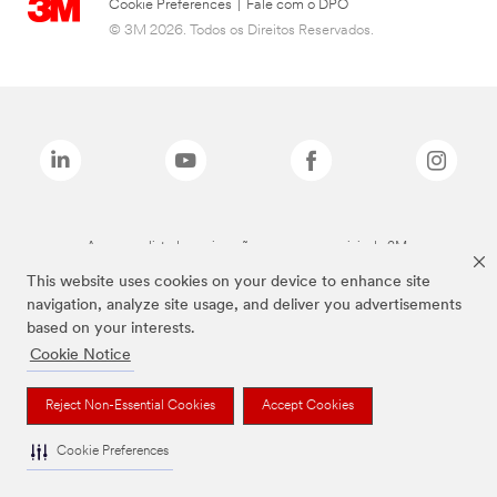
Cookie Preferences
|
Fale com o DPO
© 3M 2026. Todos os Direitos Reservados.
As marcas listadas a cima são marcas comerciais da 3M.
This website uses cookies on your device to enhance site
navigation, analyze site usage, and deliver you advertisements
based on your interests.
Cookie Notice
Reject Non-Essential Cookies
Accept Cookies
Cookie Preferences