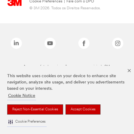
Cookie Preferences
|
Fale com o DPO
© 3M 2026. Todos os Direitos Reservados.
As marcas listadas a cima são marcas comerciais da 3M.
This website uses cookies on your device to enhance site
navigation, analyze site usage, and deliver you advertisements
based on your interests.
Cookie Notice
Reject Non-Essential Cookies
Accept Cookies
Cookie Preferences