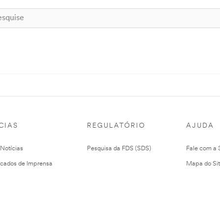
CIAS
REGULATÓRIO
AJUDA
 Notícias
Pesquisa da FDS (SDS)
Fale com a
cados de Imprensa
Mapa do Si