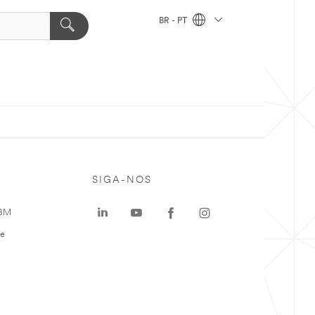
BR - PT
SIGA-NOS
 3M
te