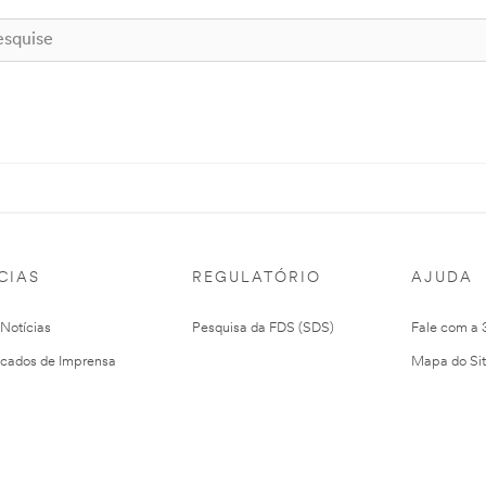
CIAS
REGULATÓRIO
AJUDA
 Notícias
Pesquisa da FDS (SDS)
Fale com a
cados de Imprensa
Mapa do Si