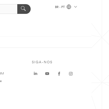
BR - PT
SIGA-NOS
 3M
te