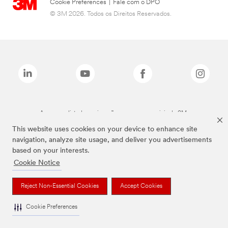
Cookie Preferences
|
Fale com o DPO
© 3M 2026. Todos os Direitos Reservados.
As marcas listadas a cima são marcas comerciais da 3M.
This website uses cookies on your device to enhance site
navigation, analyze site usage, and deliver you advertisements
based on your interests.
Cookie Notice
Reject Non-Essential Cookies
Accept Cookies
Cookie Preferences