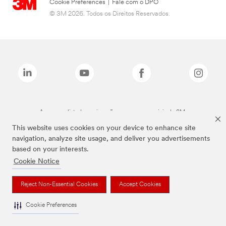
Cookie Preferences
|
Fale com o DPO
© 3M 2026. Todos os Direitos Reservados.
As marcas listadas a cima são marcas comerciais da 3M.
This website uses cookies on your device to enhance site
navigation, analyze site usage, and deliver you advertisements
based on your interests.
Cookie Notice
Reject Non-Essential Cookies
Accept Cookies
Cookie Preferences