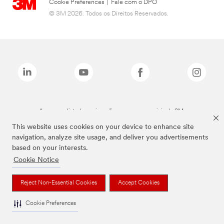
Cookie Preferences
|
Fale com o DPO
© 3M 2026. Todos os Direitos Reservados.
As marcas listadas a cima são marcas comerciais da 3M.
This website uses cookies on your device to enhance site
navigation, analyze site usage, and deliver you advertisements
based on your interests.
Cookie Notice
Reject Non-Essential Cookies
Accept Cookies
Cookie Preferences