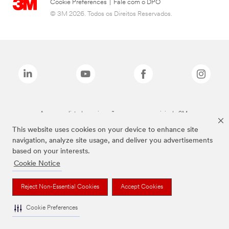
Cookie Preferences
|
Fale com o DPO
© 3M 2026. Todos os Direitos Reservados.
As marcas listadas a cima são marcas comerciais da 3M.
This website uses cookies on your device to enhance site
navigation, analyze site usage, and deliver you advertisements
based on your interests.
Cookie Notice
Reject Non-Essential Cookies
Accept Cookies
Cookie Preferences