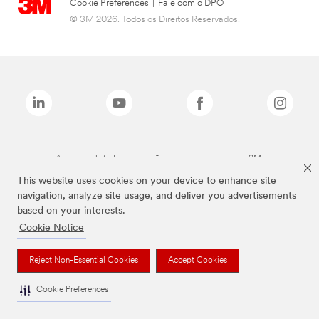
Cookie Preferences
|
Fale com o DPO
© 3M 2026. Todos os Direitos Reservados.
As marcas listadas a cima são marcas comerciais da 3M.
This website uses cookies on your device to enhance site
navigation, analyze site usage, and deliver you advertisements
based on your interests.
Cookie Notice
Reject Non-Essential Cookies
Accept Cookies
Cookie Preferences