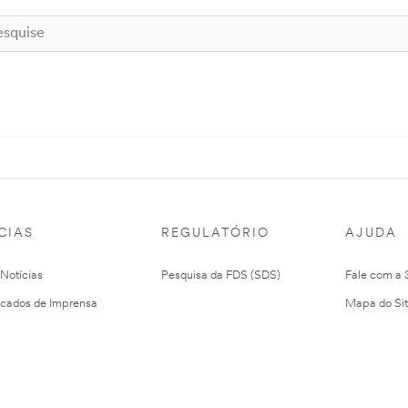
CIAS
REGULATÓRIO
AJUDA
 Notícias
Pesquisa da FDS (SDS)
Fale com a
cados de Imprensa
Mapa do Si