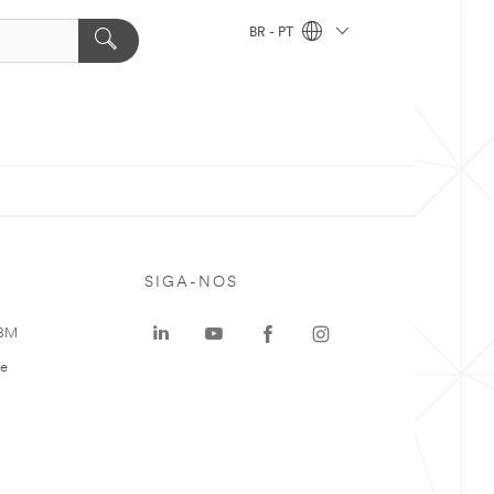
BR - PT
SIGA-NOS
 3M
te