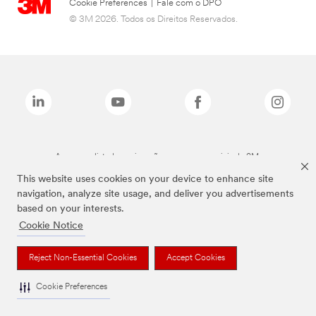
Cookie Preferences
|
Fale com o DPO
© 3M 2026. Todos os Direitos Reservados.
As marcas listadas a cima são marcas comerciais da 3M.
This website uses cookies on your device to enhance site
navigation, analyze site usage, and deliver you advertisements
based on your interests.
Cookie Notice
Reject Non-Essential Cookies
Accept Cookies
Cookie Preferences