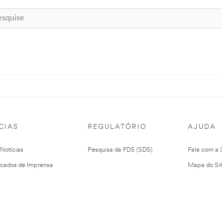
CIAS
REGULATÓRIO
AJUDA
 Notícias
Pesquisa da FDS (SDS)
Fale com a
cados de Imprensa
Mapa do Si