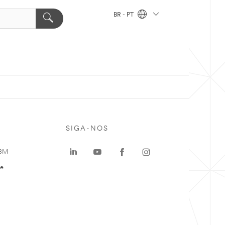
BR - PT
SIGA-NOS
 3M
te