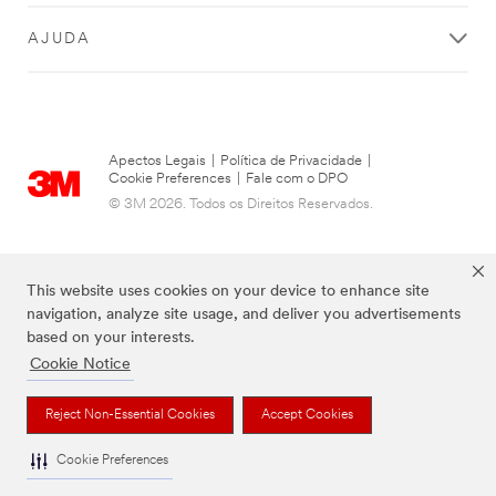
AJUDA
Apectos Legais
|
Política de Privacidade
|
Cookie Preferences
|
Fale com o DPO
© 3M 2026. Todos os Direitos Reservados.
This website uses cookies on your device to enhance site
navigation, analyze site usage, and deliver you advertisements
based on your interests.
Cookie Notice
Reject Non-Essential Cookies
Accept Cookies
As marcas listadas a cima são marcas comerciais da 3M.
Cookie Preferences