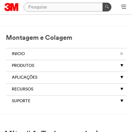
Close
Industrial
Adhesives
Montagem e Colagem
&
Tapes
INICIO
|
Ask
PRODUTOS
A
3M
APLICAÇÕES
Expert
RECURSOS
SUPORTE
Thank
you
for
your
interest!