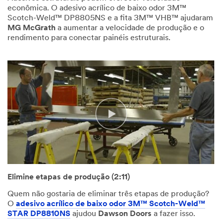
econômica. O adesivo acrílico de baixo odor 3M™
Scotch-Weld™ DP8805NS e a fita 3M™ VHB™ ajudaram
MG McGrath
a aumentar a velocidade de produção e o
rendimento para conectar painéis estruturais.
Elimine etapas de produção (2:11)
Quem não gostaria de eliminar três etapas de produção?
O
adesivo acrílico de baixo odor 3M™ Scotch-Weld™
STAR DP8810NS
ajudou
Dawson Doors
a fazer isso.