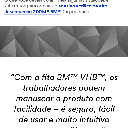
O que você deseja colar? Veja algumas situações e
substratos para os quais o
adesivo acrílico de alto
desempenho 200MP 3M™
foi projetado.
“Com a fita 3M™ VHB™, os
trabalhadores podem
manusear o produto com
facilidade – é seguro, fácil
de usar e muito intuitivo