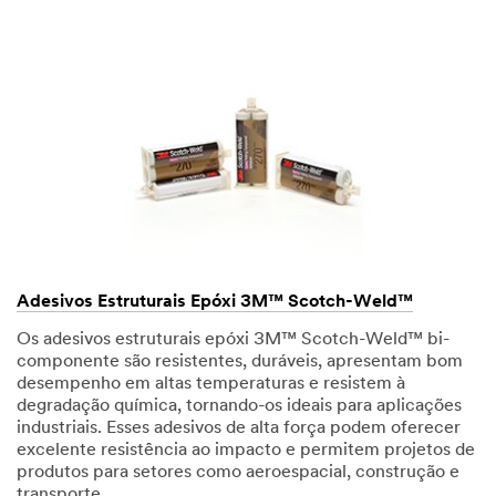
not use this
system.
SUBMIT
Thank
Our
You
Apologies...
Thank
An
you
error
for
has
your
occurred
Adesivos Estruturais Epóxi 3M™ Scotch-Weld™
interest
while
in
submitting.
Os adesivos estruturais epóxi 3M™ Scotch-Weld™ bi-
3M
Please
componente são resistentes, duráveis, apresentam bom
Industrial
try
desempenho em altas temperaturas e resistem à
Adhesives
again
degradação química, tornando-os ideais para aplicações
&
later...
industriais. Esses adesivos de alta força podem oferecer
Tapes
excelente resistência ao impacto e permitem projetos de
products.
produtos para setores como aeroespacial, construção e
A
transporte.