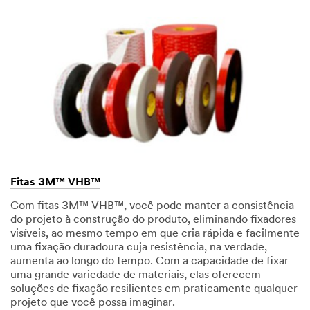
may include
promotions,
product
information
and service
offers.
Please be
aware that
this
information
may be
stored on a
server
Fitas 3M™ VHB™
located in
Com fitas 3M™ VHB™, você pode manter a consistência
the U.S. If
do projeto à construção do produto, eliminando fixadores
you do not
visíveis, ao mesmo tempo em que cria rápida e facilmente
consent to
uma fixação duradoura cuja resistência, na verdade,
this use of
aumenta ao longo do tempo. Com a capacidade de fixar
your
uma grande variedade de materiais, elas oferecem
personal
soluções de fixação resilientes em praticamente qualquer
information,
projeto que você possa imaginar.
please do