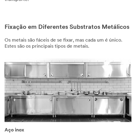
3M
representative
will
contact
Fixação em Diferentes Substratos Metálicos
you
shortly
Os metais são fáceis de se fixar, mas cada um é único.
regarding
Estes são os principais tipos de metais.
your
inquiry.
Aço inox