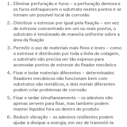
Eliminar perfuração e furos – a perfuração demora e
only.
os furos enfraquecem o substrato nestes pontos e se
Only
tornam um possível local de corrosão
one
sample
Distribuir o estresse por igual pela fixação – em vez
per
de estresse concentrado em um ou mais pontos, o
qualified
substrato é tensionado de maneira uniforme sobre a
customer.
área da fixação
You
Permitir o uso de materiais mais finos e leves – como
will
o estresse é distribuído por toda a linha de colagem,
be
o substrato não precisa ser tão espesso para
contacted
acomodar pontos de estresse do fixador mecânico
to
Fixar e isolar materiais diferentes – determinados
verify
fixadores mecânicos não funcionam bem com
your
substratos não metálicos, e dois metais diferentes
request.
podem criar problemas de corrosão
If
you
Fixar e vedar simultaneamente – os adesivos não
are
apenas servem para fixar, mas também podem
a
manter líquidos fora ou dentro do produto
3M
Reduzir vibração – os adesivos resilientes podem
Distributor,
ajudar a dissipar a energia, em vez de transmiti-la
contact