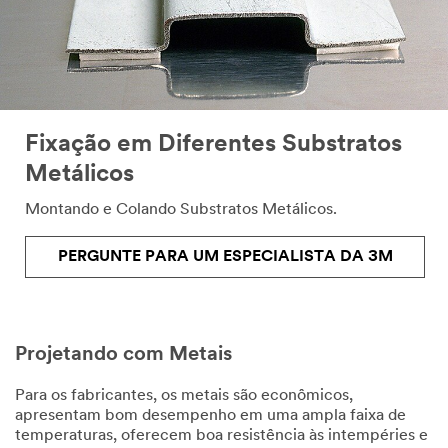
Please
complete
the
form
below
to
receive
Fixação em Diferentes Substratos
your
tape
Metálicos
or
adhesives
Montando e Colando Substratos Metálicos.
sample
or
PERGUNTE PARA UM ESPECIALISTA DA 3M
enter
your
question
or
comment
Projetando com Metais
below.
Para os fabricantes, os metais são econômicos,
Industrial
apresentam bom desempenho em uma ampla faixa de
Users
temperaturas, oferecem boa resistência às intempéries e
Only