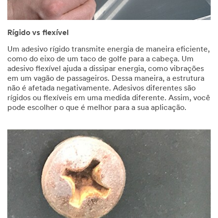
Industries
Select One
Rígido vs flexível
Applic
Um adesivo rígido transmite energia de maneira eficiente,
O
ation
como do eixo de um taco de golfe para a cabeça. Um
t
Purpose
adesivo flexível ajuda a dissipar energia, como vibrações
h
em um vagão de passageiros. Dessa maneira, a estrutura
Select One
e
não é afetada negativamente. Adesivos diferentes são
r
rígidos ou flexíveis em uma medida diferente. Assim, você
I
Comp
pode escolher o que é melhor para a sua aplicação.
n
any
d
Type
u
Select One
s
t
r
My
i
Role
e
Select One
s
Timeli
O