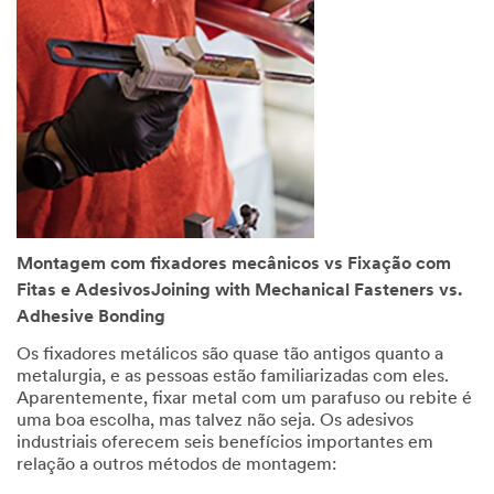
disqualify
without
notification
any
sample
request
that
does
not
appear
to
be
Montagem com fixadores mecânicos vs Fixação com
for
Fitas e AdesivosJoining with Mechanical Fasteners vs.
industrial
manufacturing
Adhesive Bonding
purposes.
Os fixadores metálicos são quase tão antigos quanto a
Samples
metalurgia, e as pessoas estão familiarizadas com eles.
are
Aparentemente, fixar metal com um parafuso ou rebite é
available
uma boa escolha, mas talvez não seja. Os adesivos
to
industriais oferecem seis benefícios importantes em
U.S.
relação a outros métodos de montagem:
industrial
customers