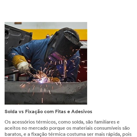
your
3M
Sales
Representative.
Quantities
available
while
supplies
last.
We
will
respond
to
your
email
request
in
Solda vs Fixação com Fitas e Adesivos
24
-
Os acessórios térmicos, como solda, são familiares e
48
aceitos no mercado porque os materiais consumíveis são
business
baratos, e a fixação térmica costuma ser mais rápida, pois