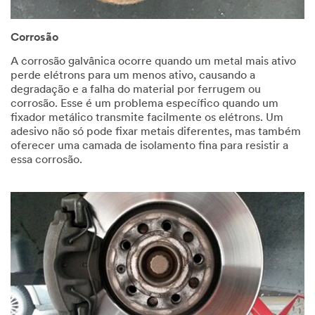
ne
t
Select One
h
Corrosão
e
r
Project
A corrosão galvânica ocorre quando um metal mais ativo
R
Status
perde elétrons para um menos ativo, causando a
o
degradação e a falha do material por ferrugem ou
Select One
l
corrosão. Esse é um problema específico quando um
e
fixador metálico transmite facilmente os elétrons. Um
Manuf
adesivo não só pode fixar metais diferentes, mas também
acturin
oferecer uma camada de isolamento fina para resistir a
g Status
essa corrosão.
Select One
Reque
st a
Sample
Select One
Applic
ation