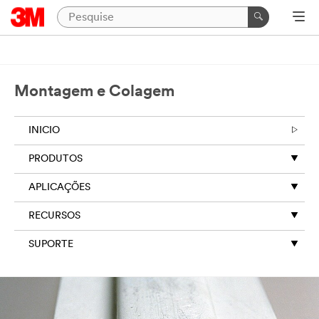
Close
Industrial
Adhesives
Montagem e Colagem
&
Tapes
INICIO
|
Ask
PRODUTOS
A
3M
APLICAÇÕES
Expert
RECURSOS
SUPORTE
Thank
you
for
your
interest!