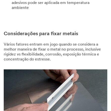
adesivos pode ser aplicada em temperatura
ambiente
Company
Name
Considerações para fixar metais
Phone
Number
Vários fatores entram em jogo quando se considera a
melhor maneira de fixar o metal no processo, inclusive
rigidez vs flexibilidade, corrosão, exposição térmica e
concentração do estresse.
Country/Re
gion
Select One
Zip or
Postal
Code