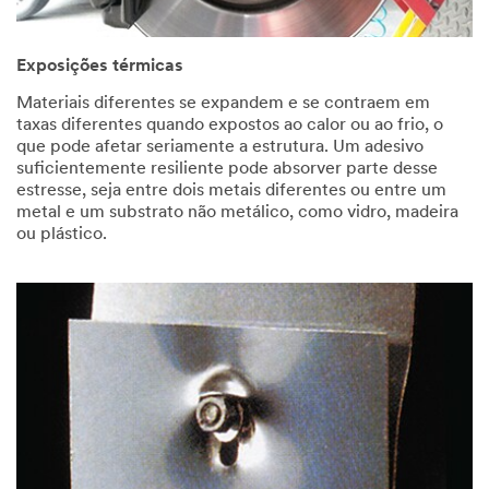
Select One
Exposições térmicas
Descri
O
Materiais diferentes se expandem e se contraem em
be
t
taxas diferentes quando expostos ao calor ou ao frio, o
Your
h
que pode afetar seriamente a estrutura. Um adesivo
Challenge or
e
suficientemente resiliente pode absorver parte desse
Application
r
estresse, seja entre dois metais diferentes ou entre um
A
metal e um substrato não metálico, como vidro, madeira
p
ou plástico.
p
l
i
c
a
t
I would
i
like to
o
receive
n
email
updates and
special