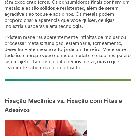
têm excelente força. Os consumidores finais confiam em
metais: eles são sólidos e resistentes, além de serem
Disclaimer:
agradáveis ao toque e aos olhos. Os metais podem
The
proporcionar a aparência que você quiser, de ligas
3M
industriais ásperas à alta tecnologia.
Industrial
Sample
Existem maneiras aparentemente infinitas de moldar ou
Request
processar metais: fundição, estamparia, torneamento,
Program
desenho – até mesmo a forja de um ferreiro. Você sabe
is
tudo isso porque você conhece metal e o escolheu para o
not
seu projeto. Também conhecemos metal, mas o que
available
realmente sabemos é como fixá-lo.
to
consumers
or
the
general
Fixação Mecânica vs. Fixação com Fitas e
public.
We
Adesivos
reserve
the
right
to