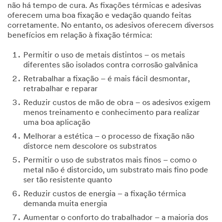
hours.
não há tempo de cura. As fixações térmicas e adesivas
oferecem uma boa fixação e vedação quando feitas
All
corretamente. No entanto, os adesivos oferecem diversos
fields
benefícios em relação à fixação térmica:
are
required
Permitir o uso de metais distintos – os metais
unless
diferentes são isolados contra corrosão galvânica
indicated
Retrabalhar a fixação – é mais fácil desmontar,
optional
retrabalhar e reparar
Reduzir custos de mão de obra – os adesivos exigem
menos treinamento e conhecimento para realizar
Business
uma boa aplicação
Email
Melhorar a estética – o processo de fixação não
Address
distorce nem descolore os substratos
Permitir o uso de substratos mais finos – como o
metal não é distorcido, um substrato mais fino pode
First Name
ser tão resistente quanto
Reduzir custos de energia – a fixação térmica
demanda muita energia
Last Name
Aumentar o conforto do trabalhador – a maioria dos