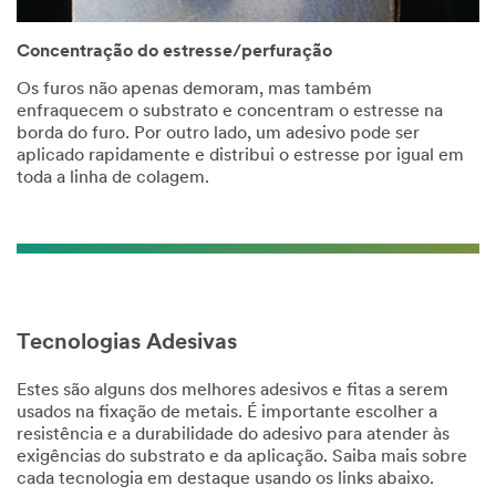
offers from
3M
Industrial
Concentração do estresse/perfuração
Adhesives &
Os furos não apenas demoram, mas também
Tapes.
enfraquecem o substrato e concentram o estresse na
borda do furo. Por outro lado, um adesivo pode ser
3M takes
aplicado rapidamente e distribui o estresse por igual em
your privacy
toda a linha de colagem.
seriously.
3M and its
authorized
third parties
will use the
information
you
provided in
Tecnologias Adesivas
accordance
with our
Estes são alguns dos melhores adesivos e fitas a serem
Privacy
usados na fixação de metais. É importante escolher a
Policy
to
resistência e a durabilidade do adesivo para atender às
send you
exigências do substrato e da aplicação. Saiba mais sobre
communicat
cada tecnologia em destaque usando os links abaixo.
ions which