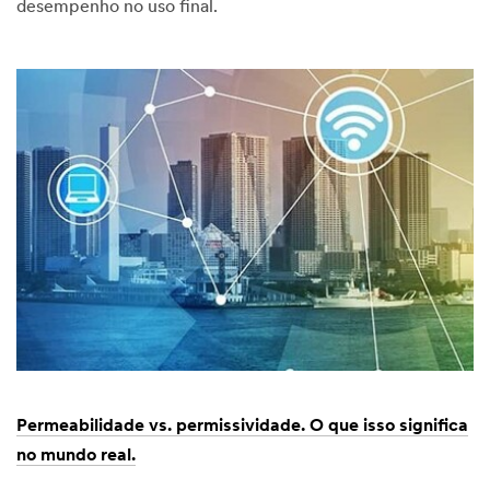
desempenho no uso final.
01/27/2025
Resistência
elétrica:
Para
fitas
condutoras
de
eletricidade,
métodos
de
teste
importam
Permeabilidade vs. permissividade. O que isso significa
no mundo real.