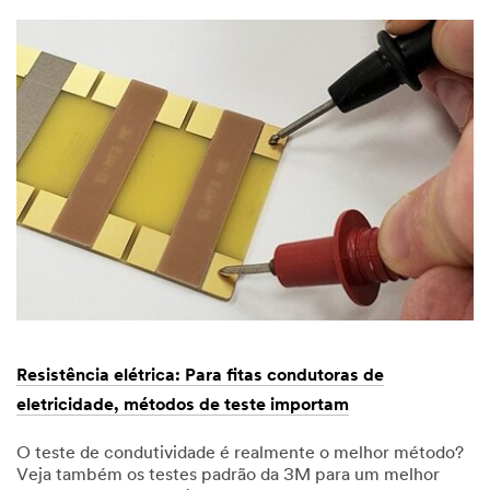
de
aterramento
e
blindagem
em
eletrônica:
Prós
e
contras
dos
adesivos
condutores
sensíveis
à
pressão
(CPSAs)
e
outras
técnicas
Resistência elétrica: Para fitas condutoras de
eletricidade, métodos de teste importam
O teste de condutividade é realmente o melhor método?
Veja também os testes padrão da 3M para um melhor