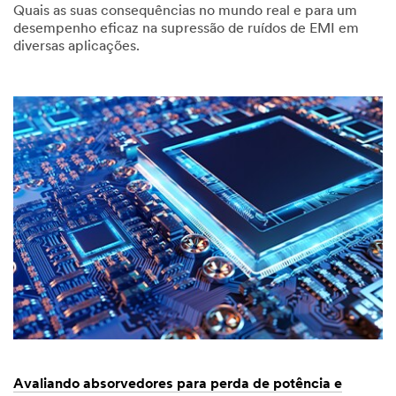
Quais as suas consequências no mundo real e para um
desempenho eficaz na supressão de ruídos de EMI em
diversas aplicações.
01/27/2025
Permeabilidade
vs.
permissividade.
O
que
isso
significa
no
mundo
real.
Avaliando absorvedores para perda de potência e