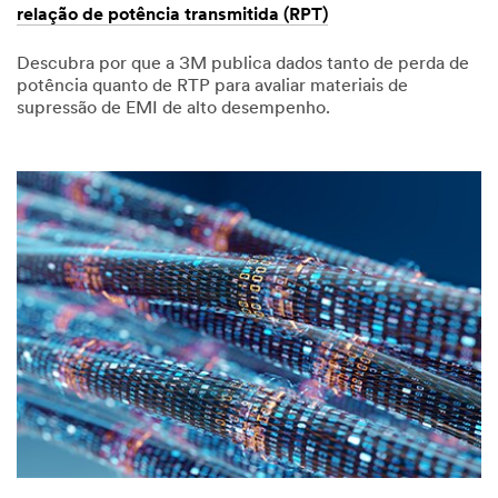
relação de potência transmitida (RPT)
Descubra por que a 3M publica dados tanto de perda de
potência quanto de RTP para avaliar materiais de
supressão de EMI de alto desempenho.
December
Avaliando
1,
absorvedores
1901
para
perda
de
potência
e
relação
de
potência
transmitida
(RPT)