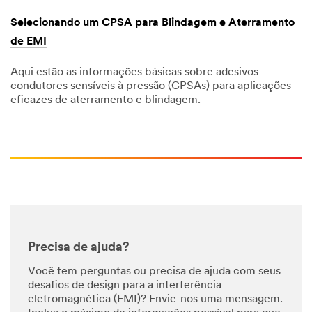
Selecionando um CPSA para Blindagem e Aterramento
de EMI
Aqui estão as informações básicas sobre adesivos
condutores sensíveis à pressão (CPSAs) para aplicações
eficazes de aterramento e blindagem.
December
Selecionando
1,
um
1901
CPSA
para
Blindagem
e
Aterramento
de
EMI
Precisa de ajuda?
Você tem perguntas ou precisa de ajuda com seus
desafios de design para a interferência
eletromagnética (EMI)? Envie-nos uma mensagem.