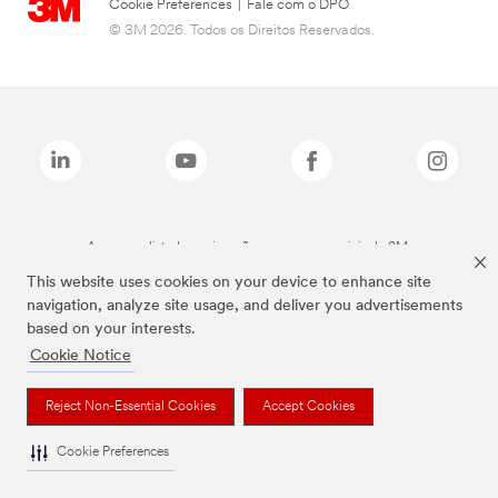
Cookie Preferences
|
Fale com o DPO
© 3M 2026. Todos os Direitos Reservados.
As marcas listadas a cima são marcas comerciais da 3M.
This website uses cookies on your device to enhance site
navigation, analyze site usage, and deliver you advertisements
based on your interests.
Cookie Notice
Reject Non-Essential Cookies
Accept Cookies
Cookie Preferences