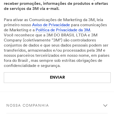
receber promoções, informações de produtos e ofertas
de serviços da 3M via e-mail.
Para ativar as Comunicações de Marketing da 3M, leia
primeiro nosso
Aviso de Privacidade
para comunicações
de Marketing e a
Política de Privacidade da 3M
.
Você reconhece que a 3M DO BRASIL LTDA e 3M
Company (coletivamente "3M") são controladores
conjuntos de dados e que seus dados pessoais podem ser
transferidos, armazenados e/ou processados pela 3M e
nossos parceiros terceirizados em nosso nome, em países
fora do Brasil , mas sempre sob estritas obrigações de
confidencialidade e segurança.
ENVIAR
Nossas
Obrigado!
desculpas...
Seu
formulário
NOSSA COMPANHIA
Ocorreu
foi
um