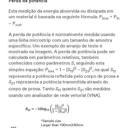
Perda de potência
Esta medição da energia absorvida ou dissipada em
um material é baseada na seguinte fórmula: P
= P
loss
in
– P
.
out
A perda de potência é normalmente medida usando
uma linha microstrip com um tamanho de amostra
específico. Um exemplo do arranjo de teste é
mostrado na imagem. A perda de potência pode ser
calculada em parâmetros relativos, também
conhecidos como parâmetros
S
, seguindo esta
2
2
simples equação: P
= 1 – |
S
|
– |
S
|
, na qual
S
loss
11
21
11
representa a potência refletida pelo corpo de prova e
S
representa a potência transmitida através do
21
corpo de prova. Tanto
S
quanto
S
são medidos
11
21
usando um analisador de rede vetorial (VNA).