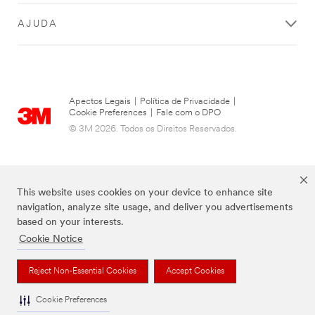
AJUDA
Apectos Legais
|
Política de Privacidade
|
Cookie Preferences
|
Fale com o DPO
© 3M 2026. Todos os Direitos Reservados.
This website uses cookies on your device to enhance site
navigation, analyze site usage, and deliver you advertisements
based on your interests.
Cookie Notice
As marcas listadas a cima são marcas comerciais da 3M.
Reject Non-Essential Cookies
Accept Cookies
Cookie Preferences