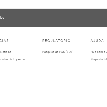
los
CIAS
REGULATÓRIO
AJUDA
 Notícias
Pesquisa da FDS (SDS)
Fale com a
cados de Imprensa
Mapa do Si