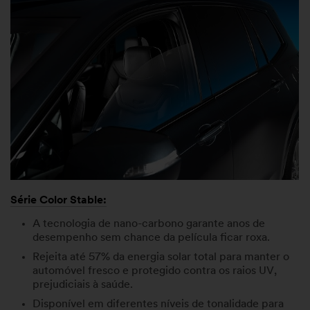
Série Color Stable:
A tecnologia de nano-carbono garante anos de
desempenho sem chance da película ficar roxa.
Rejeita até 57% da energia solar total para manter o
automóvel fresco e protegido contra os raios UV,
prejudiciais à saúde.
Disponível em diferentes níveis de tonalidade para