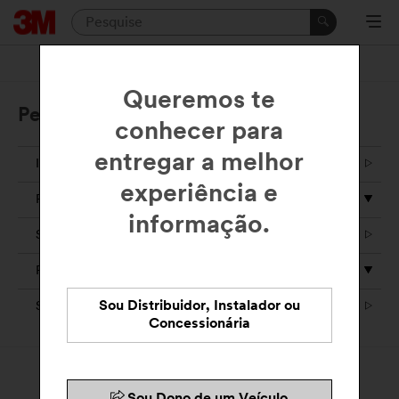
Queremos te
Películas para Vidros Automotivos
conhecer para
entregar a melhor
INÍCIO
experiência e
PRODUTOS
informação.
SOLUÇÕES
RECURSOS
Sou Distribuidor, Instalador ou
SUPORTE
Concessionária