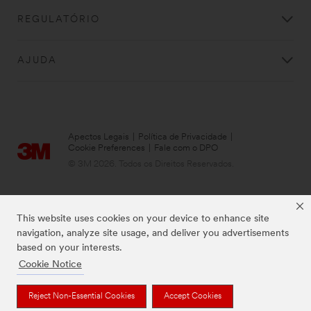
REGULATÓRIO
AJUDA
Apectos Legais
|
Política de Privacidade
|
Cookie Preferences
|
Fale com o DPO
© 3M 2026. Todos os Direitos Reservados.
This website uses cookies on your device to enhance site
navigation, analyze site usage, and deliver you advertisements
based on your interests.
Cookie Notice
Reject Non-Essential Cookies
Accept Cookies
As marcas listadas a cima são marcas comerciais da 3M.