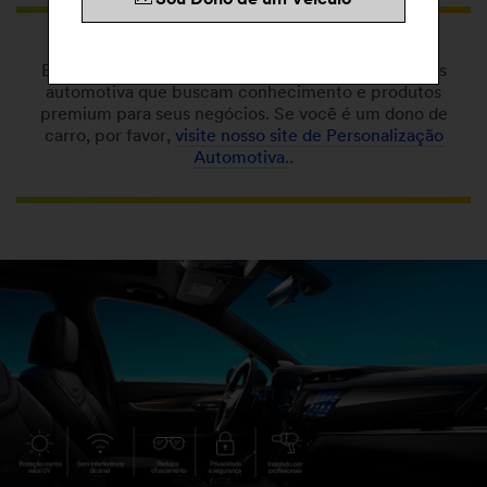
Sou Dono de um Veículo
Bem-vindo!
Essa página é dedicada aos instaladores de películas
automotiva que buscam conhecimento e produtos
premium para seus negócios. Se você é um dono de
carro, por favor,
visite nosso site de Personalização
Automotiva.
.