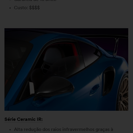
Custo: $$$$
Série Ceramic IR:
Alta redução dos raios infravermelhos graças à