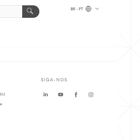
BR - PT
SIGA-NOS
 3M
te