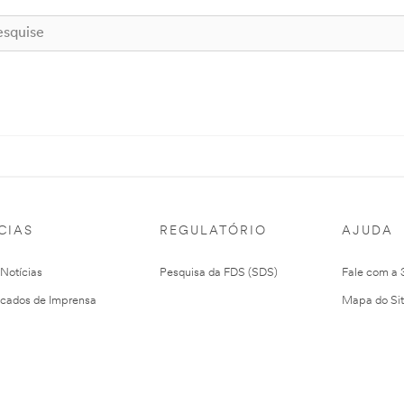
CIAS
REGULATÓRIO
AJUDA
 Notícias
Pesquisa da FDS (SDS)
Fale com a
cados de Imprensa
Mapa do Si