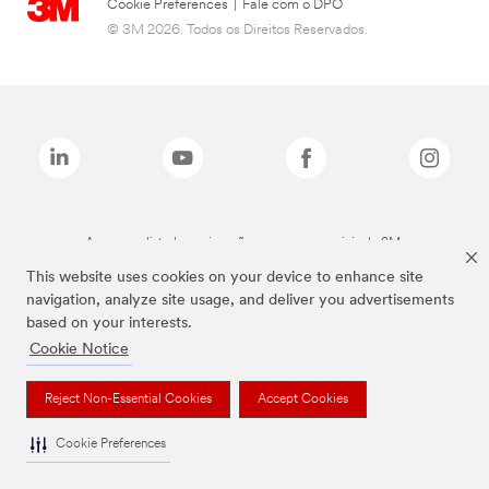
Cookie Preferences
|
Fale com o DPO
© 3M 2026. Todos os Direitos Reservados.
As marcas listadas a cima são marcas comerciais da 3M.
This website uses cookies on your device to enhance site
navigation, analyze site usage, and deliver you advertisements
based on your interests.
Cookie Notice
Reject Non-Essential Cookies
Accept Cookies
Cookie Preferences