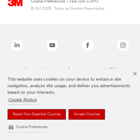
Cookie Preferences
|
Fale com o DPO
© 3M 2026. Todos os Direitos Reservados.
As marcas listadas a cima são marcas comerciais da 3M.
This website uses cookies on your device to enhance site
navigation, analyze site usage, and deliver you advertisements
based on your interests.
Cookie Notice
Reject Non-Essential Cookies
Accept Cookies
Cookie Preferences