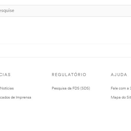
CIAS
REGULATÓRIO
AJUDA
 Notícias
Pesquisa da FDS (SDS)
Fale com a
cados de Imprensa
Mapa do Si