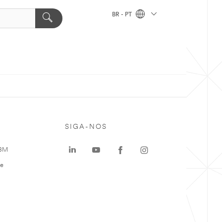
BR - PT
SIGA-NOS
 3M
te