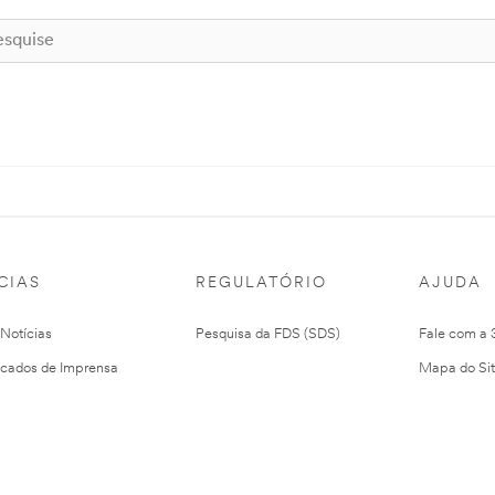
CIAS
REGULATÓRIO
AJUDA
 Notícias
Pesquisa da FDS (SDS)
Fale com a
cados de Imprensa
Mapa do Si