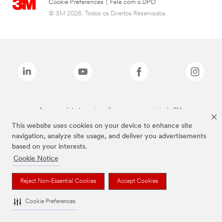
Cookie Preferences
|
Fale com o DPO
© 3M 2026. Todos os Direitos Reservados.
As marcas listadas a cima são marcas comerciais da 3M.
This website uses cookies on your device to enhance site
navigation, analyze site usage, and deliver you advertisements
based on your interests.
Cookie Notice
Reject Non-Essential Cookies
Accept Cookies
Cookie Preferences