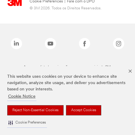
Cookie Preferences
|
Fale com o DPO
© 3M 2026. Todos os Direitos Reservados.
As marcas listadas a cima são marcas comerciais da 3M.
This website uses cookies on your device to enhance site
navigation, analyze site usage, and deliver you advertisements
based on your interests.
Cookie Notice
Reject Non-Essential Cookies
Accept Cookies
Cookie Preferences