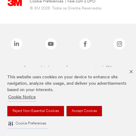
Cookie Preferences
|
Fale com o DPO
© 3M 2026. Todos os Direitos Reservados.
As marcas listadas a cima são marcas comerciais da 3M.
This website uses cookies on your device to enhance site
navigation, analyze site usage, and deliver you advertisements
based on your interests.
Cookie Notice
Reject Non-Essential Cookies
Accept Cookies
Cookie Preferences