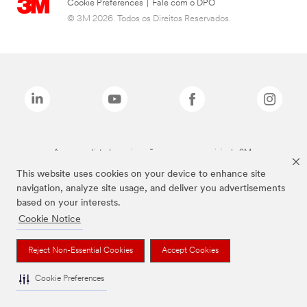
Cookie Preferences
|
Fale com o DPO
© 3M 2026. Todos os Direitos Reservados.
As marcas listadas a cima são marcas comerciais da 3M.
This website uses cookies on your device to enhance site
navigation, analyze site usage, and deliver you advertisements
based on your interests.
Cookie Notice
Reject Non-Essential Cookies
Accept Cookies
Cookie Preferences