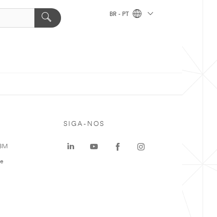
BR - PT
SIGA-NOS
 3M
te