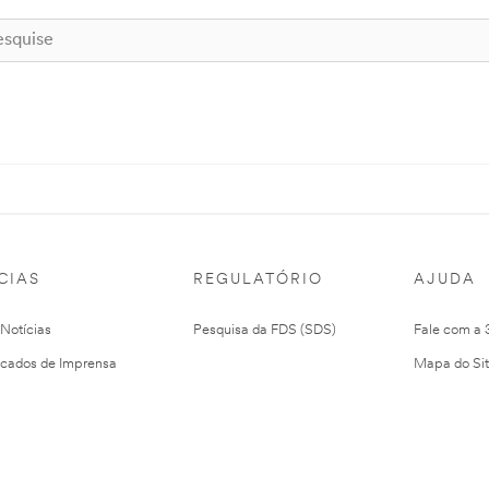
CIAS
REGULATÓRIO
AJUDA
 Notícias
Pesquisa da FDS (SDS)
Fale com a
cados de Imprensa
Mapa do Si