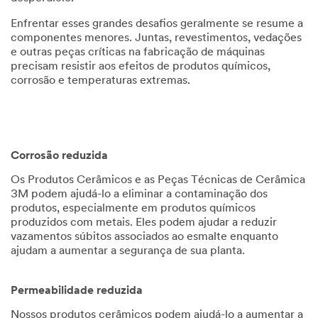
Enfrentar esses grandes desafios geralmente se resume a
Número de telefone
componentes menores. Juntas, revestimentos, vedações
e outras peças críticas na fabricação de máquinas
precisam resistir aos efeitos de produtos químicos,
corrosão e temperaturas extremas.
Cargo
Selecione uma das opções...
Indústria
Corrosão reduzida
Selecione uma das opções...
Os Produtos Cerâmicos e as Peças Técnicas de Cerâmica
3M podem ajudá-lo a eliminar a contaminação dos
País
produtos, especialmente em produtos químicos
Brasil
produzidos com metais. Eles podem ajudar a reduzir
vazamentos súbitos associados ao esmalte enquanto
ajudam a aumentar a segurança de sua planta.
Estado
Selecione uma das opções...
Permeabilidade reduzida
Produto de seu
Nossos produtos cerâmicos podem ajudá-lo a aumentar a