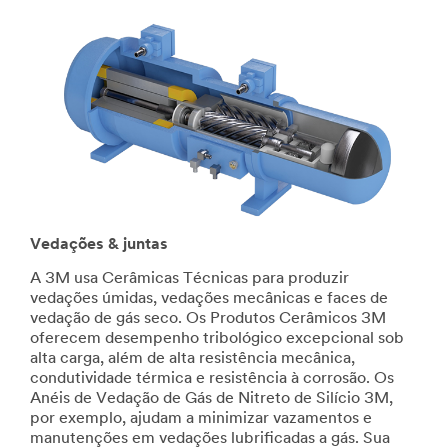
nossos parceiros
terceirizados em nosso
nome, em países fora do
Brasil , mas sempre sob
estritas obrigações de
confidencialidade e
segurança.
ENVIAR
Nossas
Obrigado.
Vedações & juntas
desculpas.
Seu
A 3M usa Cerâmicas Técnicas para produzir
formulário
Ocorreu
vedações úmidas, vedações mecânicas e faces de
foi
um
vedação de gás seco. Os Produtos Cerâmicos 3M
enviado
erro
oferecem desempenho tribológico excepcional sob
com
ao
alta carga, além de alta resistência mecânica,
sucesso
enviar.
condutividade térmica e resistência à corrosão. Os
Por
Anéis de Vedação de Gás de Nitreto de Silício 3M,
favor,
por exemplo, ajudam a minimizar vazamentos e
tente
manutenções em vedações lubrificadas a gás. Sua
novamente