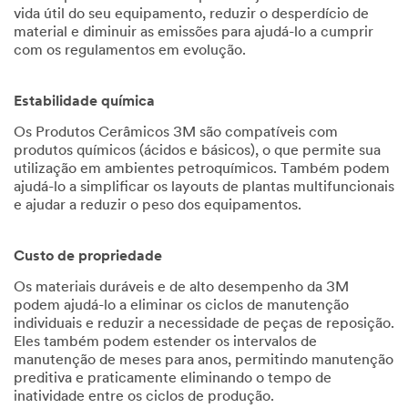
interesse
vida útil do seu equipamento, reduzir o desperdício de
material e diminuir as emissões para ajudá-lo a cumprir
Selecione uma das opções...
com os regulamentos em evolução.
Descreva seu desafio,
aplicação ou motivo
Estabilidade química
da solicitação (Opcional)
Os Produtos Cerâmicos 3M são compatíveis com
produtos químicos (ácidos e básicos), o que permite sua
utilização em ambientes petroquímicos. Também podem
ajudá-lo a simplificar os layouts de plantas multifuncionais
e ajudar a reduzir o peso dos equipamentos.
Custo de propriedade
Ao marcar a caixa,
Os materiais duráveis e de alto desempenho da 3M
gostaria de receber
podem ajudá-lo a eliminar os ciclos de manutenção
promoções, informações de
individuais e reduzir a necessidade de peças de reposição.
produtos e ofertas de
Eles também podem estender os intervalos de
serviços da 3M via
manutenção de meses para anos, permitindo manutenção
WhatsApp
preditiva e praticamente eliminando o tempo de
inatividade entre os ciclos de produção.
Ao marcar a caixa, dou