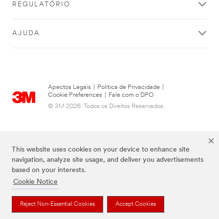
REGULATÓRIO
AJUDA
Apectos Legais
|
Política de Privacidade
|
Cookie Preferences
|
Fale com o DPO
© 3M 2026. Todos os Direitos Reservados.
This website uses cookies on your device to enhance site
navigation, analyze site usage, and deliver you advertisements
based on your interests.
Cookie Notice
As marcas listadas a cima são marcas comerciais da 3M.
Reject Non-Essential Cookies
Accept Cookies