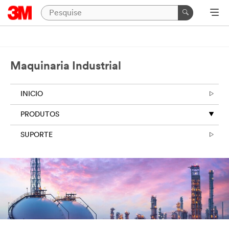
Maquinaria Industrial
INICIO
PRODUTOS
SUPORTE
Close
Mande
uma
mensagem
para