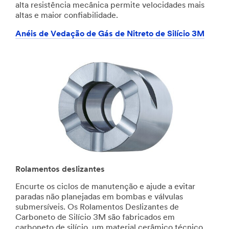
alta resistência mecânica permite velocidades mais
mais
altas e maior confiabilidade.
tarde
Anéis de Vedação de Gás de Nitreto de Silício 3M
Rolamentos deslizantes
Encurte os ciclos de manutenção e ajude a evitar
paradas não planejadas em bombas e válvulas
submersíveis. Os Rolamentos Deslizantes de
Carboneto de Silício 3M são fabricados em
carboneto de silício, um material cerâmico técnico