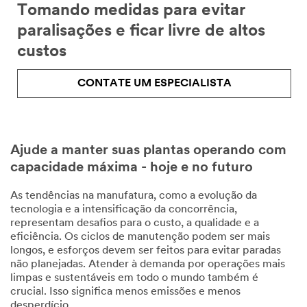
Tomando medidas para evitar
nossos
Especialistas
paralisações e ficar livre de altos
custos
Todos os campos são
obrigatórios a não ser que
CONTATE UM ESPECIALISTA
estejam marcados como
opcionais.
Endereço de e-mail da
empresa
Ajude a manter suas plantas operando com
capacidade máxima - hoje e no futuro
Nome
As tendências na manufatura, como a evolução da
tecnologia e a intensificação da concorrência,
representam desafios para o custo, a qualidade e a
Sobrenome
eficiência. Os ciclos de manutenção podem ser mais
longos, e esforços devem ser feitos para evitar paradas
não planejadas. Atender à demanda por operações mais
limpas e sustentáveis em todo o mundo também é
Nome da empresa
crucial. Isso significa menos emissões e menos
desperdício.