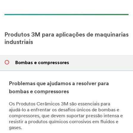
meu consentimento para
receber promoções,
informações de produtos e
ofertas de serviços da 3M
via e-mail.
Produtos 3M para aplicações de maquinarias
Para ativar as Comunicações
industriais
de Marketing da 3M, leia
primeiro nosso
Aviso de
Privacidade
para
Bombas e compressores
comunicações de Marketing
e a
Política de Privacidade
da 3M
.
Você reconhece que a 3M
Problemas que ajudamos a resolver para
DO BRASIL LTDA e 3M
bombas e compressores
Company (coletivamente
"3M") são controladores
Os Produtos Cerâmicos 3M são essenciais para
conjuntos de dados e que
ajudá-lo a enfrentar os desafios únicos de bombas e
seus dados pessoais podem
compressores, que devem suportar pressão intensa e
ser transferidos,
resistir a produtos químicos corrosivos em fluidos e
armazenados e/ou
gases.
processados pela 3M e