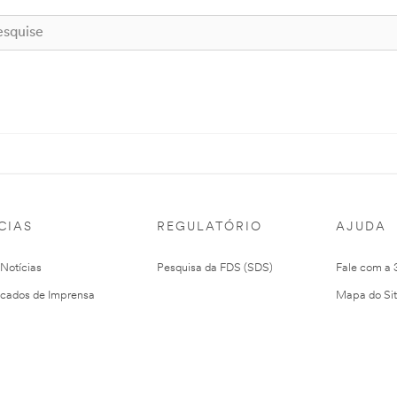
CIAS
REGULATÓRIO
AJUDA
 Notícias
Pesquisa da FDS (SDS)
Fale com a
cados de Imprensa
Mapa do Si