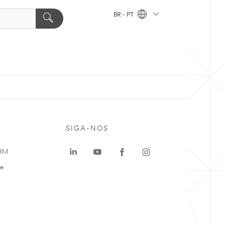
BR - PT
SIGA-NOS
 3M
te