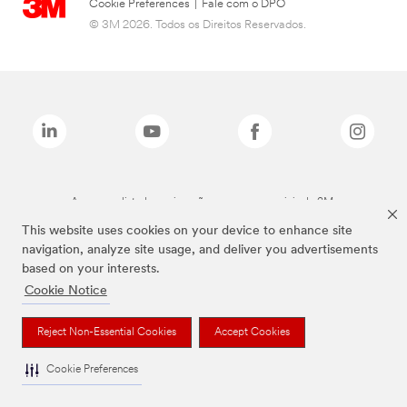
Cookie Preferences
|
Fale com o DPO
© 3M 2026. Todos os Direitos Reservados.
As marcas listadas a cima são marcas comerciais da 3M.
This website uses cookies on your device to enhance site
navigation, analyze site usage, and deliver you advertisements
based on your interests.
Cookie Notice
Reject Non-Essential Cookies
Accept Cookies
Cookie Preferences