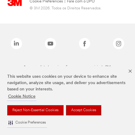
Cookie Preferences
|
Fale com o DPO
© 3M 2026. Todos os Direitos Reservados.
As marcas listadas a cima são marcas comerciais da 3M.
This website uses cookies on your device to enhance site
navigation, analyze site usage, and deliver you advertisements
based on your interests.
Cookie Notice
Reject Non-Essential Cookies
Accept Cookies
Cookie Preferences