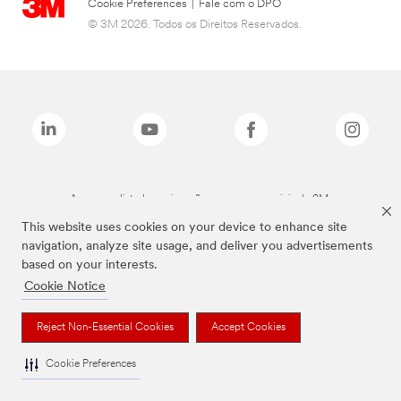
Cookie Preferences
|
Fale com o DPO
© 3M 2026. Todos os Direitos Reservados.
As marcas listadas a cima são marcas comerciais da 3M.
This website uses cookies on your device to enhance site
navigation, analyze site usage, and deliver you advertisements
based on your interests.
Cookie Notice
Reject Non-Essential Cookies
Accept Cookies
Cookie Preferences