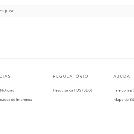
CIAS
REGULATÓRIO
AJUDA
 Notícias
Pesquisa da FDS (SDS)
Fale com a
cados de Imprensa
Mapa do Si