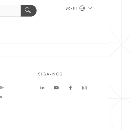
BR - PT
SIGA-NOS
 3M
te