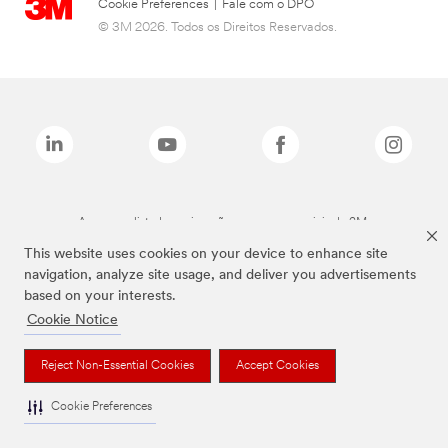
Cookie Preferences
|
Fale com o DPO
© 3M 2026. Todos os Direitos Reservados.
As marcas listadas a cima são marcas comerciais da 3M.
This website uses cookies on your device to enhance site
navigation, analyze site usage, and deliver you advertisements
based on your interests.
Cookie Notice
Reject Non-Essential Cookies
Accept Cookies
Cookie Preferences